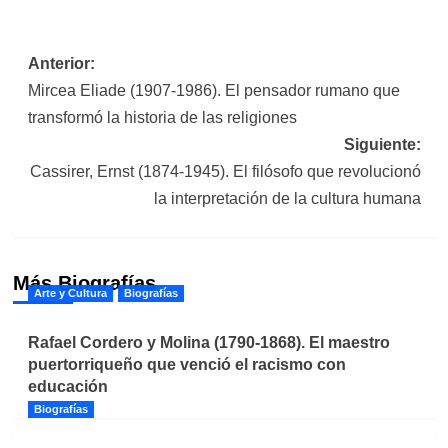
Navegación
Anterior:
Mircea Eliade (1907-1986). El pensador rumano que
de
transformó la historia de las religiones
entradas
Siguiente:
Cassirer, Ernst (1874-1945). El filósofo que revolucionó
la interpretación de la cultura humana
Más Biografías
Arte y Cultura
Biografías
Rafael Cordero y Molina (1790-1868). El maestro
puertorriqueño que venció el racismo con
educación
Biografías