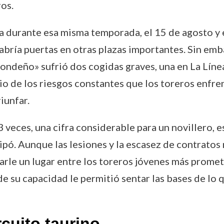
ros.
lla durante esa misma temporada, el 15 de agosto y
bría puertas en otras plazas importantes. Sin emba
ndeño» sufrió dos cogidas graves, una en La Línea
 de los riesgos constantes que los toreros enfre
iunfar.
 veces, una cifra considerable para un novillero,
icipó. Aunque las lesiones y la escasez de contrato
arle un lugar entre los toreros jóvenes más promet
e su capacidad le permitió sentar las bases de lo qu
cuito taurino