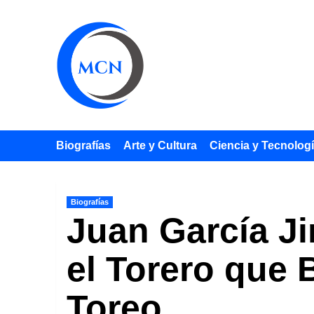
Saltar
al
contenido
Biografías
Arte y Cultura
Ciencia y Tecnolog
Biografías
Juan García J
el Torero que 
Toreo