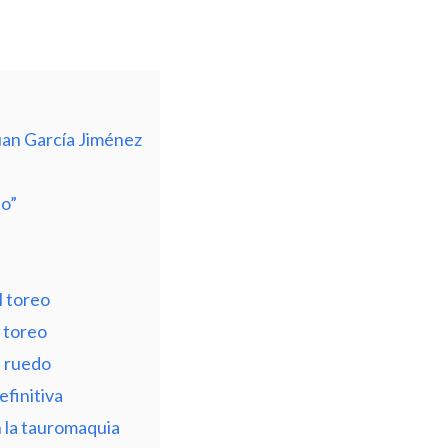
Juan García Jiménez
ño”
l toreo
l toreo
l ruedo
efinitiva
 la tauromaquia