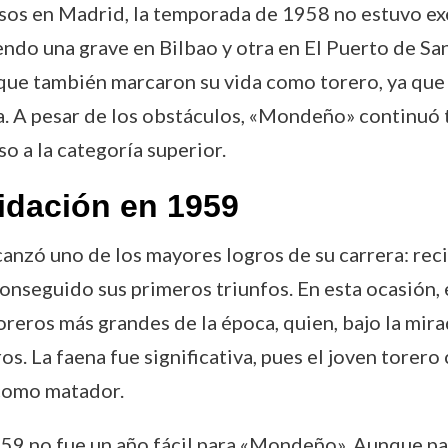
asos en Madrid, la temporada de 1958 no estuvo ex
yendo una grave en Bilbao y otra en El Puerto de San
que también marcaron su vida como torero, ya que l
ra. A pesar de los obstáculos, «Mondeño» continuó
 a la categoría superior.
lidación en 1959
nzó uno de los mayores logros de su carrera: recib
conseguido sus primeros triunfos. En esta ocasión, 
reros más grandes de la época, quien, bajo la mira
. La faena fue significativa, pues el joven torero c
como matador.
1959 no fue un año fácil para «Mondeño». Aunque pa