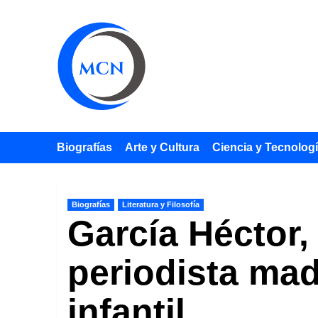
Saltar
al
contenido
Biografías
Arte y Cultura
Ciencia y Tecnolog
Biografías
Literatura y Filosofía
García Héctor,
periodista mad
infantil