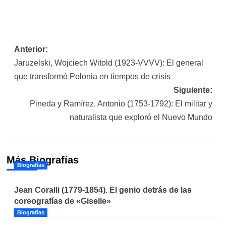
Navegación
Anterior:
Jaruzelski, Wojciech Witold (1923-VVVV): El general
de
que transformó Polonia en tiempos de crisis
entradas
Siguiente:
Pineda y Ramírez, Antonio (1753-1792): El militar y
naturalista que exploró el Nuevo Mundo
Más Biografías
Biografías
Jean Coralli (1779-1854). El genio detrás de las
coreografías de «Giselle»
Biografías