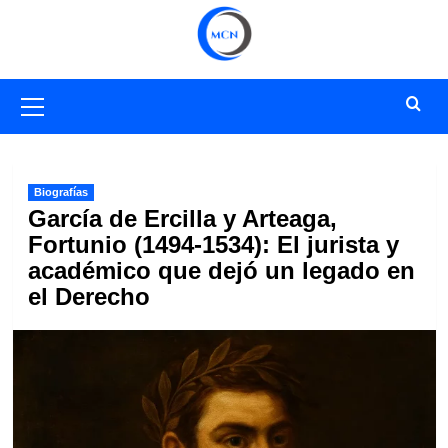
Saltar
al
contenido
Menú
primario
Biografías
García de Ercilla y Arteaga,
Fortunio (1494-1534): El jurista y
académico que dejó un legado en
el Derecho