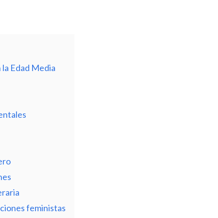
 la Edad Media
entales
ero
nes
eraria
aciones feministas