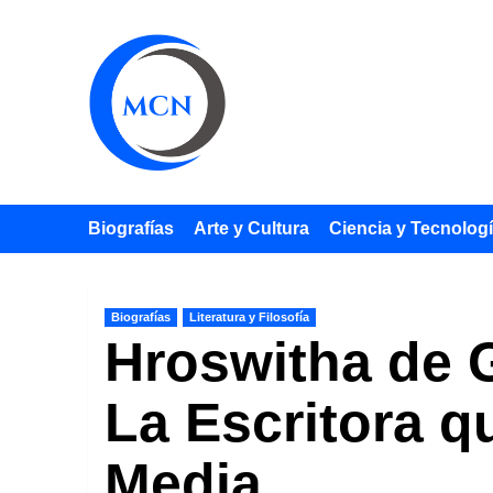
Saltar
al
contenido
Biografías
Arte y Cultura
Ciencia y Tecnolog
Biografías
Literatura y Filosofía
Hroswitha de G
La Escritora q
Media