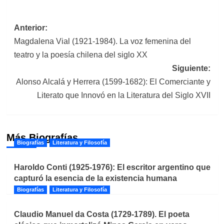
Navegación
Anterior:
Magdalena Vial (1921-1984). La voz femenina del
de
teatro y la poesía chilena del siglo XX
entradas
Siguiente:
Alonso Alcalá y Herrera (1599-1682): El Comerciante y
Literato que Innovó en la Literatura del Siglo XVII
Más Biografías
Biografías
Literatura y Filosofía
Haroldo Conti (1925-1976): El escritor argentino que
capturó la esencia de la existencia humana
Biografías
Literatura y Filosofía
Claudio Manuel da Costa (1729-1789). El poeta