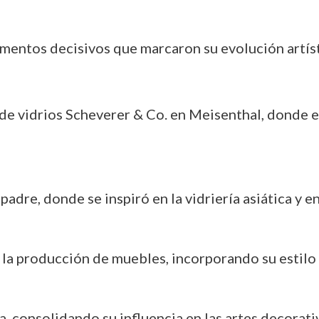
omentos decisivos que marcaron su evolución artíst
ca de vidrios Scheverer & Co. en Meisenthal, donde
 padre, donde se inspiró en la vidriería asiática y e
la producción de muebles, incorporando su estilo p
a, consolidando su influencia en las artes decorati