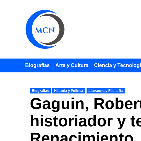
Saltar
al
contenido
Biografías
Arte y Cultura
Ciencia y Tecnolog
Biografías
Historia y Política
Literatura y Filosofía
Gaguin, Robert
historiador y 
Renacimiento