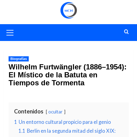
Saltar
al
contenido
Menú
primario
Biografías
Wilhelm Furtwängler (1886–1954):
El Místico de la Batuta en
Tiempos de Tormenta
Contenidos
ocultar
1
Un entorno cultural propicio para el genio
1.1
Berlín en la segunda mitad del siglo XIX: