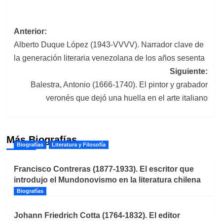
Navegación
Anterior:
Alberto Duque López (1943-VVVV). Narrador clave de
de
la generación literaria venezolana de los años sesenta
entradas
Siguiente:
Balestra, Antonio (1666-1740). El pintor y grabador
veronés que dejó una huella en el arte italiano
Más Biografías
Biografías
Literatura y Filosofía
Francisco Contreras (1877-1933). El escritor que
introdujo el Mundonovismo en la literatura chilena
Biografías
Johann Friedrich Cotta (1764-1832). El editor