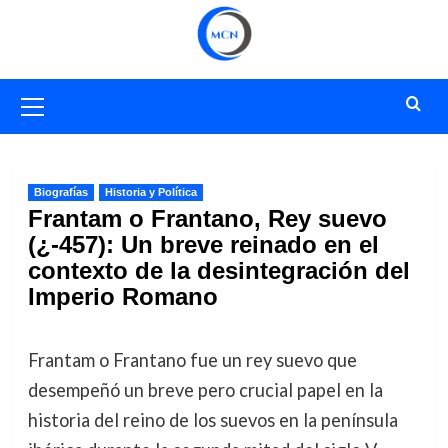
Saltar
al
contenido
Menú
primario
Biografías
Historia y Política
Frantam o Frantano, Rey suevo
(¿-457): Un breve reinado en el
contexto de la desintegración del
Imperio Romano
Frantam o Frantano fue un rey suevo que
desempeñó un breve pero crucial papel en la
historia del reino de los suevos en la península