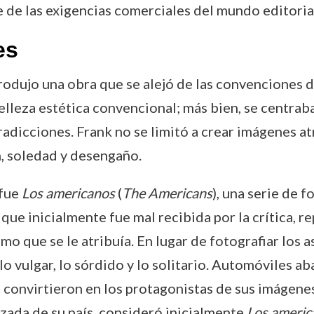
e de las exigencias comerciales del mundo editoria
es
rodujo una obra que se alejó de las convenciones de
elleza estética convencional; más bien, se centraba
adicciones. Frank no se limitó a crear imágenes atr
, soledad y desengaño.
 fue
Los americanos
(
The Americans
), una serie de 
que inicialmente fue mal recibida por la crítica, r
mo que se le atribuía. En lugar de fotografiar los 
 lo vulgar, lo sórdido y lo solitario. Automóviles a
e convirtieron en los protagonistas de sus imágene
zada de su país, consideró inicialmente
Los americ