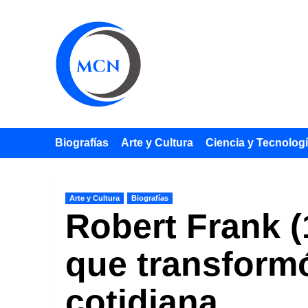
Saltar
al
contenido
Biografías
Arte y Cultura
Ciencia y Tecnolog
Arte y Cultura
Biografías
Robert Frank (
que transformó
cotidiana