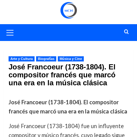
Saltar
al
contenido
Menú
primario
Arte y Cultura
Biografías
Música y Cine
José Francoeur (1738-1804). El
compositor francés que marcó
una era en la música clásica
José Francoeur (1738-1804). El compositor
francés que marcó una era en la música clásica
José Francoeur (1738-1804) fue un influyente
compositor y músico francés, cuyo legado sigue