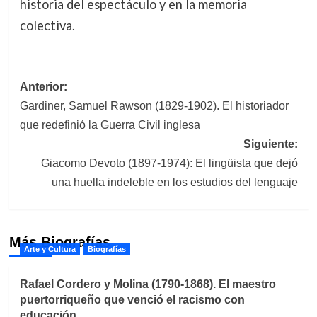
historia del espectáculo y en la memoria
colectiva.
Navegación
Anterior:
Gardiner, Samuel Rawson (1829-1902). El historiador
de
que redefinió la Guerra Civil inglesa
entradas
Siguiente:
Giacomo Devoto (1897-1974): El lingüista que dejó
una huella indeleble en los estudios del lenguaje
Más Biografías
Arte y Cultura
Biografías
Rafael Cordero y Molina (1790-1868). El maestro
puertorriqueño que venció el racismo con
educación