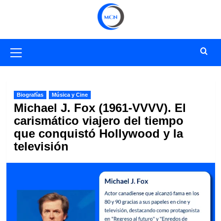
Saltar
al
contenido
Menú
primario
Biografías
Música y Cine
Michael J. Fox (1961-VVVV). El
carismático viajero del tiempo
que conquistó Hollywood y la
televisión