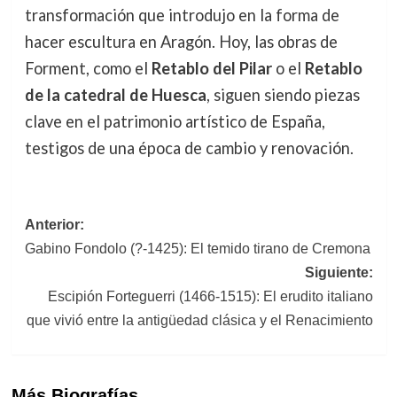
transformación que introdujo en la forma de
hacer escultura en Aragón. Hoy, las obras de
Forment, como el
Retablo del Pilar
o el
Retablo
de la catedral de Huesca
, siguen siendo piezas
clave en el patrimonio artístico de España,
testigos de una época de cambio y renovación.
Navegación
Anterior:
Gabino Fondolo (?-1425): El temido tirano de Cremona
de
Siguiente:
entradas
Escipión Forteguerri (1466-1515): El erudito italiano
que vivió entre la antigüedad clásica y el Renacimiento
Más Biografías