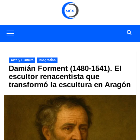
Saltar
al
contenido
Menú
primario
Arte y Cultura
Biografías
Damián Forment (1480-1541). El
escultor renacentista que
transformó la escultura en Aragón