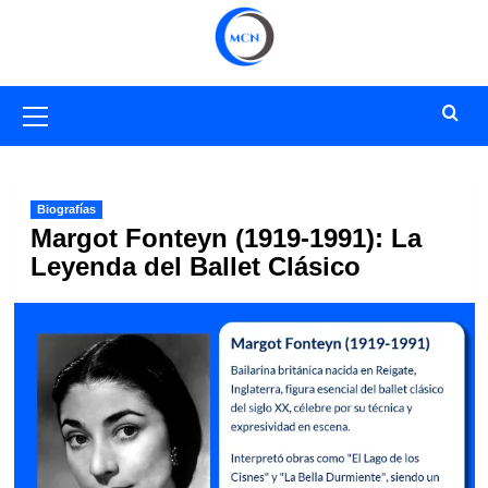
Saltar
al
contenido
Menú
primario
Biografías
Margot Fonteyn (1919-1991): La
Leyenda del Ballet Clásico