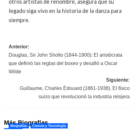
otros artistas de renombre, asegura que su
legado siga vivo en la historia de la danza para
siempre.
Navegación
Anterior:
Douglas, Sir John Sholto (1844-1900): El aristócrata
de
que definió las reglas del boxeo y desafió a Oscar
entradas
Wilde
Siguiente:
Guillaume, Charles Édouard (1861-1938). El físico
suizo que revolucionó la industria relojera
Más Biografías
Biografías
Ciencia y Tecnología