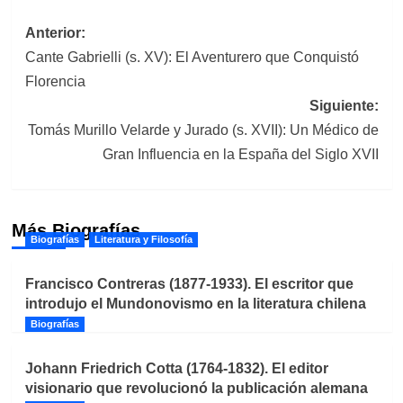
Navegación
Anterior:
Cante Gabrielli (s. XV): El Aventurero que Conquistó
de
Florencia
entradas
Siguiente:
Tomás Murillo Velarde y Jurado (s. XVII): Un Médico de
Gran Influencia en la España del Siglo XVII
Más Biografías
Biografías
Literatura y Filosofía
Francisco Contreras (1877-1933). El escritor que
introdujo el Mundonovismo en la literatura chilena
Biografías
Johann Friedrich Cotta (1764-1832). El editor
visionario que revolucionó la publicación alemana