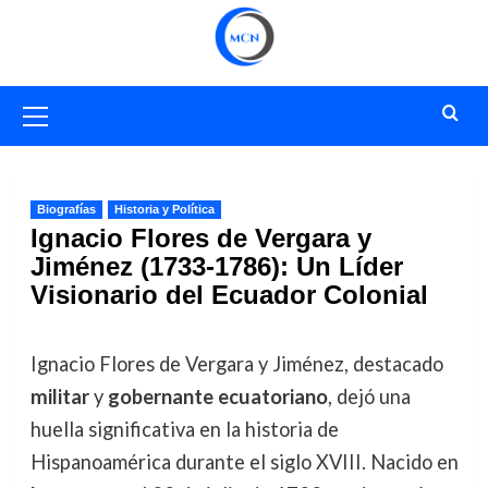
Saltar
al
contenido
Menú
primario
Biografías
Historia y Política
Ignacio Flores de Vergara y
Jiménez (1733-1786): Un Líder
Visionario del Ecuador Colonial
Ignacio Flores de Vergara y Jiménez, destacado
militar
y
gobernante ecuatoriano
, dejó una
huella significativa en la historia de
Hispanoamérica durante el siglo XVIII. Nacido en