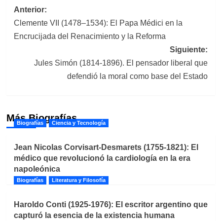
Navegación
Anterior:
Clemente VII (1478–1534): El Papa Médici en la
de
Encrucijada del Renacimiento y la Reforma
entradas
Siguiente:
Jules Simón (1814-1896). El pensador liberal que
defendió la moral como base del Estado
Más Biografías
Biografías
Ciencia y Tecnología
Jean Nicolas Corvisart-Desmarets (1755-1821): El
médico que revolucionó la cardiología en la era
napoleónica
Biografías
Literatura y Filosofía
Haroldo Conti (1925-1976): El escritor argentino que
capturó la esencia de la existencia humana