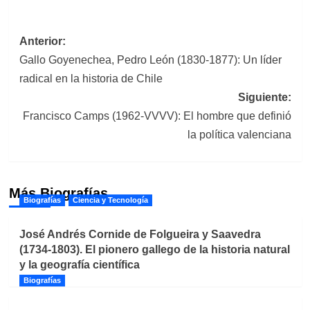
Navegación
Anterior:
Gallo Goyenechea, Pedro León (1830-1877): Un líder
de
radical en la historia de Chile
entradas
Siguiente:
Francisco Camps (1962-VVVV): El hombre que definió
la política valenciana
Más Biografías
Biografías
Ciencia y Tecnología
José Andrés Cornide de Folgueira y Saavedra
(1734-1803). El pionero gallego de la historia natural
y la geografía científica
Biografías