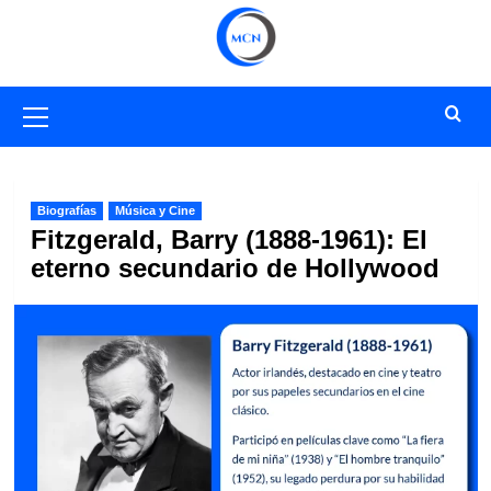
Saltar
al
contenido
Menú
primario
Biografías
Música y Cine
Fitzgerald, Barry (1888-1961): El
eterno secundario de Hollywood