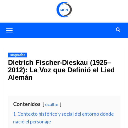
Saltar
al
contenido
Menú
primario
Biografías
Dietrich Fischer-Dieskau (1925–
2012): La Voz que Definió el Lied
Alemán
Contenidos
ocultar
1
Contexto histórico y social del entorno donde
nació el personaje