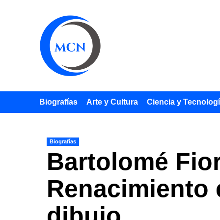
Saltar
al
contenido
Biografías
Arte y Cultura
Ciencia y Tecnolog
Biografías
Bartolomé Fior
Renacimiento e
dibujo