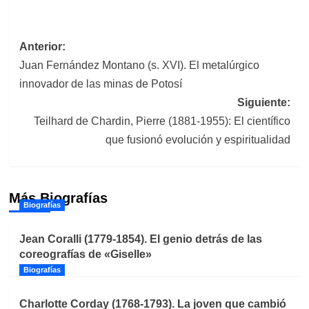
Navegación
Anterior:
Juan Fernández Montano (s. XVI). El metalúrgico
de
innovador de las minas de Potosí
entradas
Siguiente:
Teilhard de Chardin, Pierre (1881-1955): El científico
que fusionó evolución y espiritualidad
Más Biografías
Biografías
Jean Coralli (1779-1854). El genio detrás de las
coreografías de «Giselle»
Biografías
Charlotte Corday (1768-1793). La joven que cambió