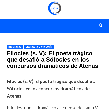
Saltar
al
contenido
Menú
primario
Biografías
Literatura y Filosofía
Filocles (s. V): El poeta trágico
que desafió a Sófocles en los
concursos dramáticos de Atenas
Filocles (s. V): El poeta trágico que desafió a
Sófocles en los concursos dramáticos de
Atenas
Filocles, poeta dramático ateniense del siglo V