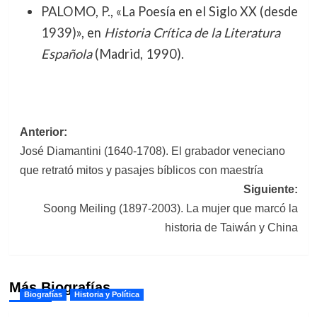
PALOMO, P., «La Poesía en el Siglo XX (desde
1939)», en
Historia Crítica de la Literatura
Española
(Madrid, 1990).
Navegación
Anterior:
José Diamantini (1640-1708). El grabador veneciano
de
que retrató mitos y pasajes bíblicos con maestría
entradas
Siguiente:
Soong Meiling (1897-2003). La mujer que marcó la
historia de Taiwán y China
Más Biografías
Biografías
Historia y Política