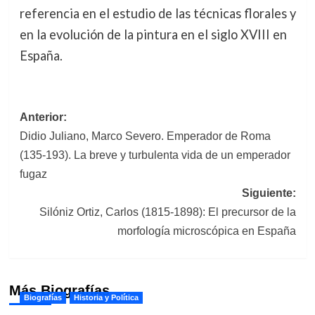
referencia en el estudio de las técnicas florales y
en la evolución de la pintura en el siglo XVIII en
España.
Navegación
Anterior:
Didio Juliano, Marco Severo. Emperador de Roma
de
(135-193). La breve y turbulenta vida de un emperador
entradas
fugaz
Siguiente:
Silóniz Ortiz, Carlos (1815-1898): El precursor de la
morfología microscópica en España
Más Biografías
Biografías
Historia y Política