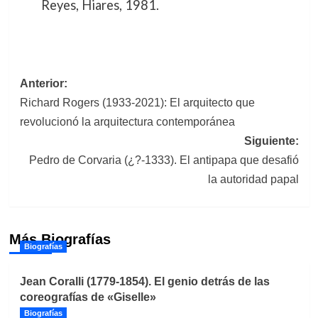
Reyes, Hiares, 1981.
Navegación
Anterior:
Richard Rogers (1933-2021): El arquitecto que
de
revolucionó la arquitectura contemporánea
entradas
Siguiente:
Pedro de Corvaria (¿?-1333). El antipapa que desafió
la autoridad papal
Más Biografías
Biografías
Jean Coralli (1779-1854). El genio detrás de las
coreografías de «Giselle»
Biografías