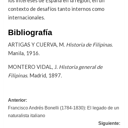
los intereses de España en la región, en un
contexto de desafíos tanto internos como
internacionales.
Bibliografía
ARTIGAS Y CUERVA, M.
Historia de Filipinas
.
Manila, 1916.
MONTERO VIDAL, J.
Historia general de
Filipinas
. Madrid, 1897.
Navegación
Anterior:
Francisco Andrés Bonelli (1784-1830): El legado de un
de
naturalista italiano
entradas
Siguiente: