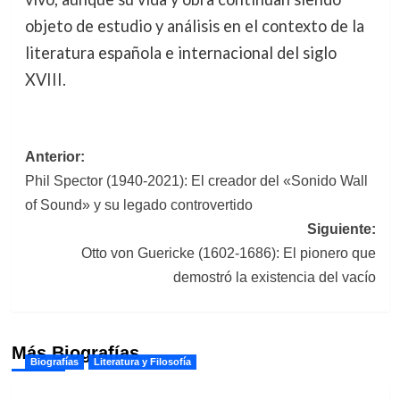
objeto de estudio y análisis en el contexto de la
literatura española e internacional del siglo
XVIII.
Navegación
Anterior:
Phil Spector (1940-2021): El creador del «Sonido Wall
de
of Sound» y su legado controvertido
entradas
Siguiente:
Otto von Guericke (1602-1686): El pionero que
demostró la existencia del vacío
Más Biografías
Biografías
Literatura y Filosofía