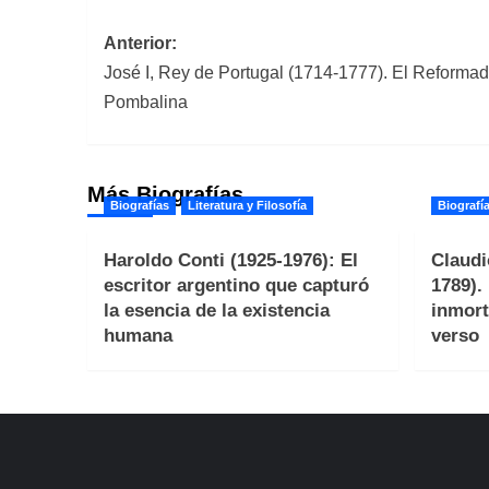
Navegación
Anterior:
José I, Rey de Portugal (1714-1777). El Reforma
de
Pombalina
entradas
Más Biografías
Biografías
Literatura y Filosofía
Biografí
Haroldo Conti (1925-1976): El
Claudi
escritor argentino que capturó
1789).
la esencia de la existencia
inmort
humana
verso