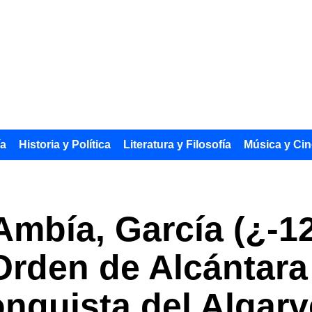
ía
Historia y Política
Literatura y Filosofía
Música y Cin
mbía, García (¿-12
Orden de Alcántara
onquista del Algarv