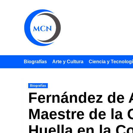
Saltar
al
contenido
Biografías
Arte y Cultura
Ciencia y Tecnolog
Biografías
Fernández de A
Maestre de la 
Huella en la C