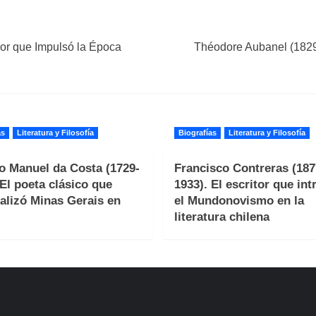
dor que Impulsó la Época
Théodore Aubanel (1829-
as
Literatura y Filosofía
Biografías
Literatura y Filosofía
o Manuel da Costa (1729-
Francisco Contreras (187
 El poeta clásico que
1933). El escritor que int
alizó Minas Gerais en
el Mundonovismo en la
literatura chilena