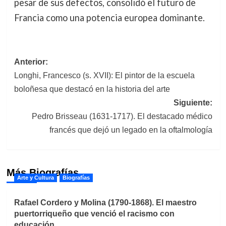
pesar de sus defectos, consolidó el futuro de
Francia como una potencia europea dominante.
Navegación
Anterior:
Longhi, Francesco (s. XVII): El pintor de la escuela
de
boloñesa que destacó en la historia del arte
entradas
Siguiente:
Pedro Brisseau (1631-1717). El destacado médico
francés que dejó un legado en la oftalmología
Más Biografías
Arte y Cultura
Biografías
Rafael Cordero y Molina (1790-1868). El maestro
puertorriqueño que venció el racismo con
educación