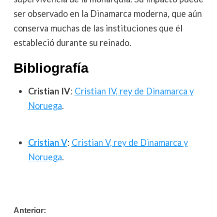
ser observado en la Dinamarca moderna, que aún
conserva muchas de las instituciones que él
estableció durante su reinado.
Bibliografía
Cristian IV
:
Cristian IV, rey de Dinamarca y
Noruega
.
Cristian V
:
Cristian V, rey de Dinamarca y
Noruega
.
Navegación
Anterior: