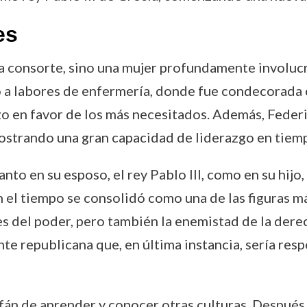
es
a consorte, sino una mujer profundamente involucra
có a labores de enfermería, donde fue condecorada c
zo en favor de los más necesitados. Además, Federi
strando una gran capacidad de liderazgo en tiempo
 tanto en su esposo, el rey Pablo III, como en su hij
 el tiempo se consolidó como una de las figuras más
es del poder, pero también la enemistad de la der
te republicana que, en última instancia, sería res
án de aprender y conocer otras culturas. Después 