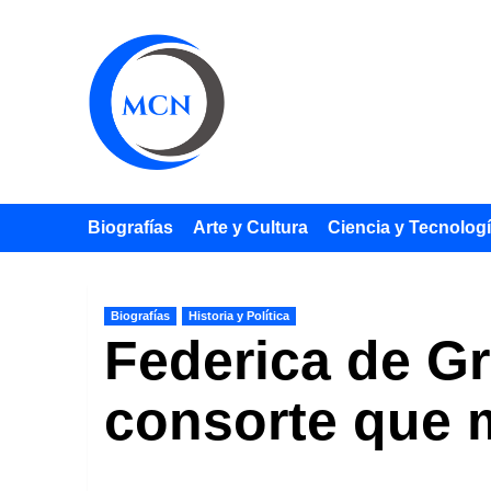
Saltar
al
contenido
Biografías
Arte y Cultura
Ciencia y Tecnolog
Biografías
Historia y Política
Federica de Gr
consorte que m