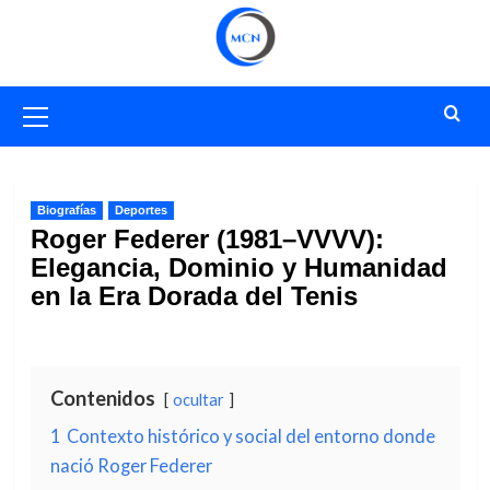
Saltar
al
contenido
Menú
primario
Biografías
Deportes
Roger Federer (1981–VVVV):
Elegancia, Dominio y Humanidad
en la Era Dorada del Tenis
Contenidos
ocultar
1
Contexto histórico y social del entorno donde
nació Roger Federer