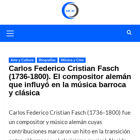
Saltar
al
contenido
Menú
primario
Arte y Cultura
Biografías
Música y Cine
Carlos Federico Cristian Fasch
(1736-1800). El compositor alemán
que influyó en la música barroca
y clásica
Carlos Federico Cristian Fasch (1736-1800) fue
un compositor y músico alemán cuyas
contribuciones marcaron un hito en la transición