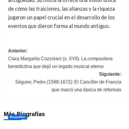
antigüedad. Su historia ofrece una visión única
de cómo las traiciones, las alianzas y la riqueza
jugaron un papel crucial en el desarrollo de los
eventos que dieron forma al mundo antiguo.
Navegación
Anterior:
Clara Margarita Cozzolani (s. XVII). La compositora
de
benedictina que dejó un legado musical eterno
entradas
Siguiente:
Séguier, Pedro (1588-1672): El Canciller de Francia
que marcó una época de reformas
Más Biografías
Biografías