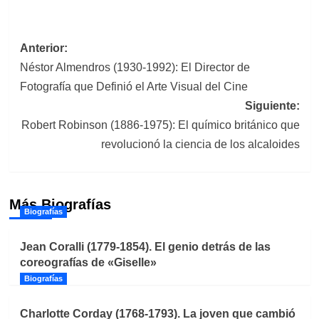
Navegación
Anterior:
Néstor Almendros (1930-1992): El Director de
de
Fotografía que Definió el Arte Visual del Cine
entradas
Siguiente:
Robert Robinson (1886-1975): El químico británico que
revolucionó la ciencia de los alcaloides
Más Biografías
Biografías
Jean Coralli (1779-1854). El genio detrás de las
coreografías de «Giselle»
Biografías
Charlotte Corday (1768-1793). La joven que cambió