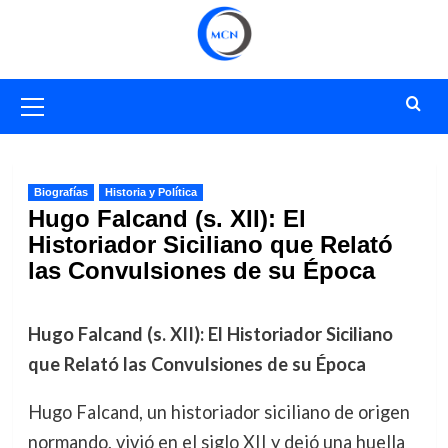
Saltar
al
contenido
Menú
primario
Biografías
Historia y Política
Hugo Falcand (s. XII): El
Historiador Siciliano que Relató
las Convulsiones de su Época
Hugo Falcand (s. XII): El Historiador Siciliano
que Relató las Convulsiones de su Época
Hugo Falcand, un historiador siciliano de origen
normando, vivió en el siglo XII y dejó una huella