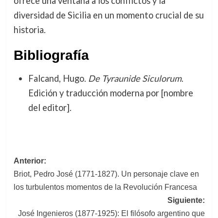
ofrece una ventana a los conflictos y la
diversidad de Sicilia en un momento crucial de su
historia.
Bibliografía
Falcand, Hugo.
De Tyraunide Siculorum
.
Edición y traducción moderna por [nombre
del editor].
Navegación
Anterior:
Briot, Pedro José (1771-1827). Un personaje clave en
de
los turbulentos momentos de la Revolución Francesa
entradas
Siguiente:
José Ingenieros (1877-1925): El filósofo argentino que