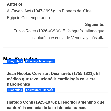
Navegación
Anterior:
Al-Tayeb, Atef (1947-1995): Un Pionero del Cine
de
Egipcio Contemporáneo
entradas
Siguiente:
Fulvio Roiter (1926-VVVV): El fotógrafo italiano que
capturó la esencia de Venecia y más allá
Más Biografías
Biografías
Ciencia y Tecnología
Jean Nicolas Corvisart-Desmarets (1755-1821): El
médico que revolucionó la cardiología en la era
napoleónica
Biografías
Literatura y Filosofía
Haroldo Conti (1925-1976): El escritor argentino que
capturó la esencia de la existencia humana