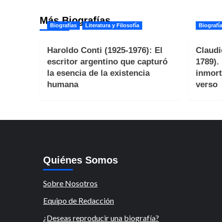
Más Biografías
Biografías
Literatura y Filosofía
Biografí
Haroldo Conti (1925-1976): El
Claudi
escritor argentino que capturó
1789).
la esencia de la existencia
inmort
humana
verso
Quiénes Somos
Sobre Nosotros
Equipo de Redacción
¿Deseas reproducir una biografía?