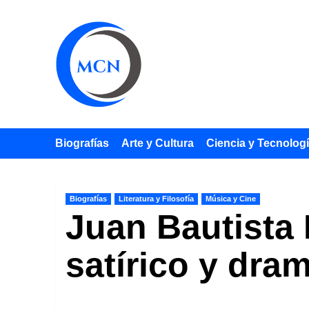
Saltar
al
contenido
Biografías
Arte y Cultura
Ciencia y Tecnolog
Biografías
Literatura y Filosofía
Música y Cine
Juan Bautista 
satírico y dra