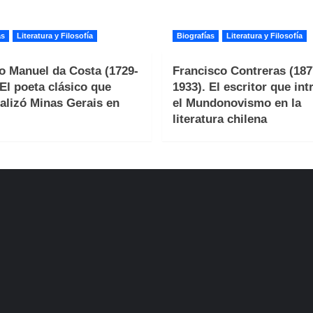
as
Literatura y Filosofía
Biografías
Literatura y Filosofía
o Manuel da Costa (1729-
Francisco Contreras (187
 El poeta clásico que
1933). El escritor que int
alizó Minas Gerais en
el Mundonovismo en la
literatura chilena