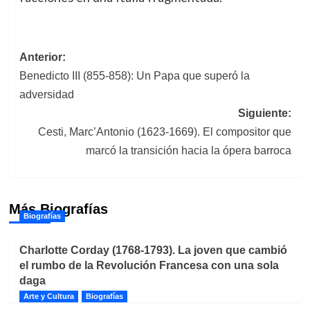
Navegación
Anterior:
Benedicto III (855-858): Un Papa que superó la
de
adversidad
entradas
Siguiente:
Cesti, Marc’Antonio (1623-1669). El compositor que
marcó la transición hacia la ópera barroca
Más Biografías
Biografías
Charlotte Corday (1768-1793). La joven que cambió
el rumbo de la Revolución Francesa con una sola
daga
Arte y Cultura
Biografías