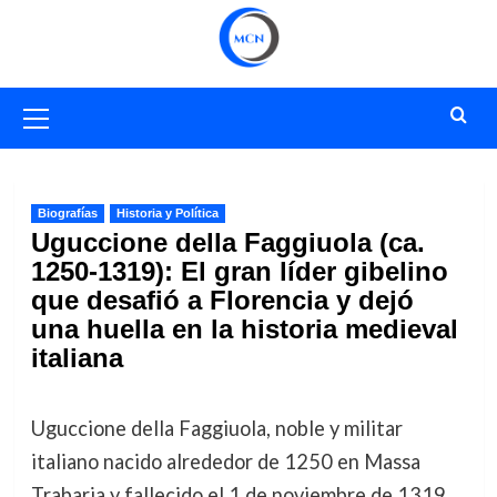
Saltar
al
contenido
Menú
primario
Biografías
Historia y Política
Uguccione della Faggiuola (ca.
1250-1319): El gran líder gibelino
que desafió a Florencia y dejó
una huella en la historia medieval
italiana
Uguccione della Faggiuola, noble y militar
italiano nacido alrededor de 1250 en Massa
Trabaria y fallecido el 1 de noviembre de 1319