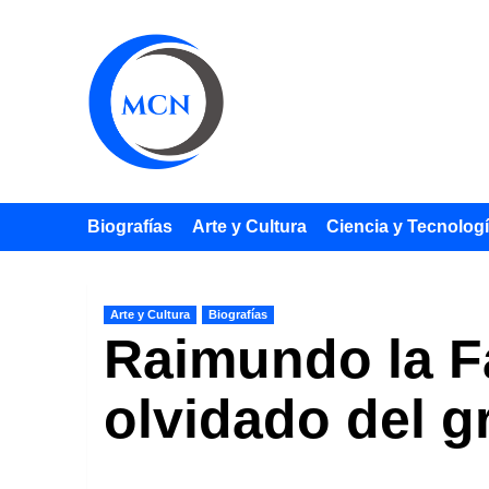
Saltar
al
contenido
Biografías
Arte y Cultura
Ciencia y Tecnolog
Arte y Cultura
Biografías
Raimundo la Fa
olvidado del g