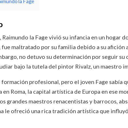
aimundo la Fage
o
 Raimundo la Fage vivió su infancia en un hogar do
ue maltratado por su familia debido a su afición al
embargo, no detuvo su determinación por seguir su c
diar bajo la tutela del pintor Rivalz, un maestro i
u formación profesional, pero el joven Fage sabía
 en Roma, la capital artística de Europa en ese mom
los grandes maestros renacentistas y barrocos, ab
le ofreció una rica tradición artística que influy