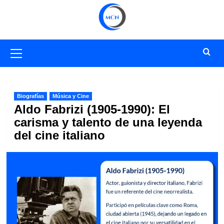
Saltar
al
contenido
Menú
primario
Biografías
Música y Cine
Aldo Fabrizi (1905-1990): El
carisma y talento de una leyenda
del cine italiano