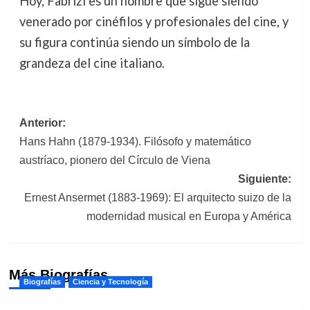
Hoy, Fabrizi es un nombre que sigue siendo
venerado por cinéfilos y profesionales del cine, y
su figura continúa siendo un símbolo de la
grandeza del cine italiano.
Navegación
Anterior:
Hans Hahn (1879-1934). Filósofo y matemático
de
austríaco, pionero del Círculo de Viena
entradas
Siguiente:
Ernest Ansermet (1883-1969): El arquitecto suizo de la
modernidad musical en Europa y América
Más Biografías
Biografías
Ciencia y Tecnología