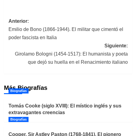
Navegación
Anterior:
Emilio de Bono (1866-1944). El militar que cimentó el
de
poder fascista en Italia
entradas
Siguiente:
Girolamo Bologni (1454-1517): El humanista y poeta
que dejó su huella en el Renacimiento italiano
Más Biografías
Biografías
Tomás Cooke (siglo XVIII): El místico inglés y sus
extravagantes creencias
Biografías
Cooper, Sir Astley Paston (1768-1841). El pionero