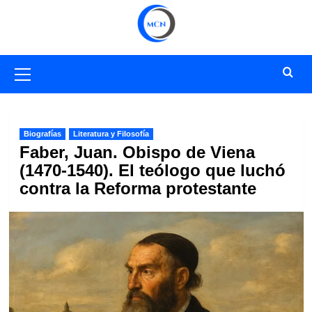
Saltar
al
contenido
Menú
primario
Biografías
Literatura y Filosofía
Faber, Juan. Obispo de Viena
(1470-1540). El teólogo que luchó
contra la Reforma protestante