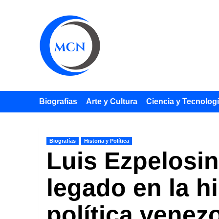
Saltar
al
contenido
Biografías
Arte y Cultura
Ciencia y Tecnolog
Biografías
Historia y Política
Luis Ezpelosin
legado en la hi
política venez