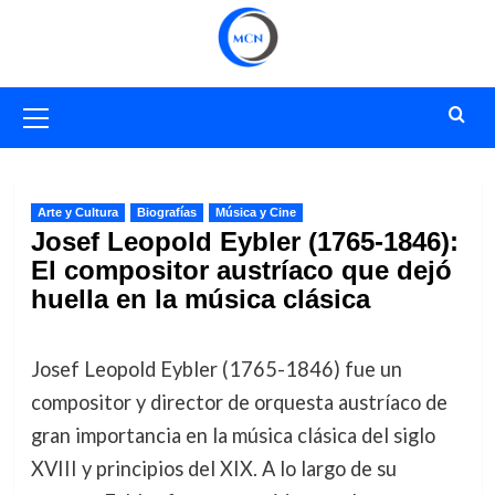
Saltar
al
contenido
Menú
primario
Arte y Cultura
Biografías
Música y Cine
Josef Leopold Eybler (1765-1846):
El compositor austríaco que dejó
huella en la música clásica
Josef Leopold Eybler (1765-1846) fue un
compositor y director de orquesta austríaco de
gran importancia en la música clásica del siglo
XVIII y principios del XIX. A lo largo de su