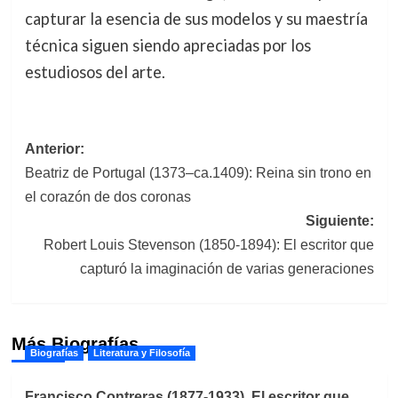
capturar la esencia de sus modelos y su maestría
técnica siguen siendo apreciadas por los
estudiosos del arte.
Navegación
Anterior:
Beatriz de Portugal (1373–ca.1409): Reina sin trono en
de
el corazón de dos coronas
entradas
Siguiente:
Robert Louis Stevenson (1850-1894): El escritor que
capturó la imaginación de varias generaciones
Más Biografías
Biografías
Literatura y Filosofía
Francisco Contreras (1877-1933). El escritor que