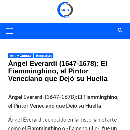
Saltar
al
contenido
Menú
primario
Arte y Cultura
Biografías
Ángel Everardi (1647-1678): El
Fiamminghino, el Pintor
Veneciano que Dejó su Huella
Ángel Everardi (1647-1678): El Fiamminghino,
el Pintor Veneciano que Dejó su Huella
Ángel Everardi, conocido en la historia del arte
como
el Fiamminghino
o «flamenquillo», fue un