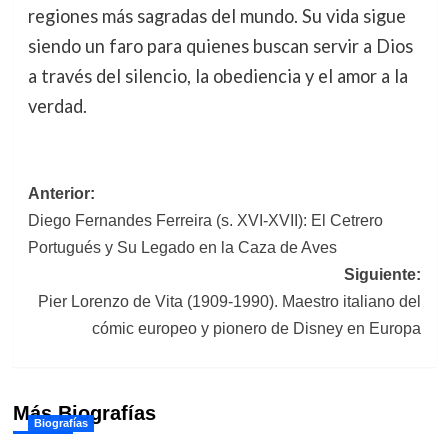
regiones más sagradas del mundo. Su vida sigue
siendo un faro para quienes buscan servir a Dios
a través del silencio, la obediencia y el amor a la
verdad.
Navegación
Anterior:
Diego Fernandes Ferreira (s. XVI-XVII): El Cetrero
de
Portugués y Su Legado en la Caza de Aves
entradas
Siguiente:
Pier Lorenzo de Vita (1909-1990). Maestro italiano del
cómic europeo y pionero de Disney en Europa
Más Biografías
Biografías