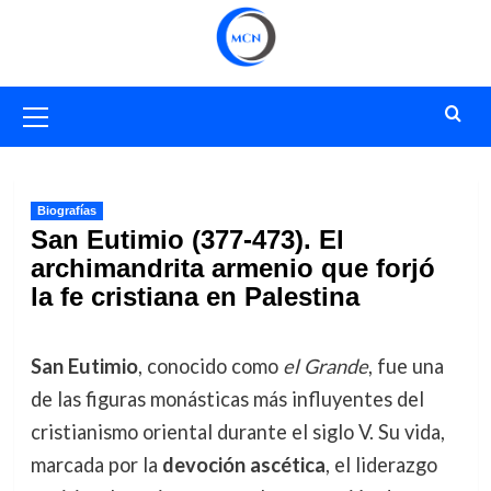
Saltar
al
contenido
Menú
primario
Biografías
San Eutimio (377-473). El
archimandrita armenio que forjó
la fe cristiana en Palestina
San Eutimio
, conocido como
el Grande
, fue una
de las figuras monásticas más influyentes del
cristianismo oriental durante el siglo V. Su vida,
marcada por la
devoción ascética
, el liderazgo