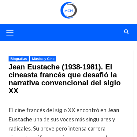
Saltar
al
contenido
Menú
primario
Biografías
Música y Cine
Jean Eustache (1938-1981). El
cineasta francés que desafió la
narrativa convencional del siglo
XX
El cine francés del siglo XX encontró en
Jean
Eustache
una de sus voces más singulares y
radicales. Su breve pero intensa carrera