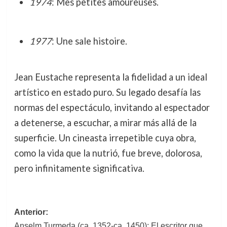
1974
: Mes petites amoureuses.
1977
: Une sale histoire.
Jean Eustache representa la fidelidad a un ideal
artístico en estado puro. Su legado desafía las
normas del espectáculo, invitando al espectador
a detenerse, a escuchar, a mirar más allá de la
superficie. Un cineasta irrepetible cuya obra,
como la vida que la nutrió, fue breve, dolorosa,
pero infinitamente significativa.
Navegación
Anterior:
Anselm Turmeda (ca. 1352-ca. 1450): El escritor que