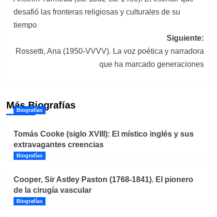
de
desafió las fronteras religiosas y culturales de su
entradas
tiempo
Siguiente:
Rossetti, Ana (1950-VVVV). La voz poética y narradora
que ha marcado generaciones
Más Biografías
Biografías
Tomás Cooke (siglo XVIII): El místico inglés y sus
extravagantes creencias
Biografías
Cooper, Sir Astley Paston (1768-1841). El pionero
de la cirugía vascular
Biografías