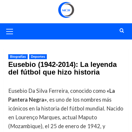
Saltar
al
contenido
Menú
primario
Biografías
Deportes
Eusebio (1942-2014): La leyenda
del fútbol que hizo historia
Eusebio Da Silva Ferreira, conocido como
«La
Pantera Negra»
, es uno de los nombres más
icónicos en la historia del fútbol mundial. Nacido
en Lourenço Marques, actual Maputo
(Mozambique), el 25 de enero de 1942, y